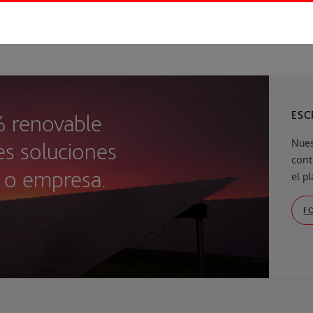
ESC
 renovable
Nues
es soluciones
cont
r o empresa.
el p
F