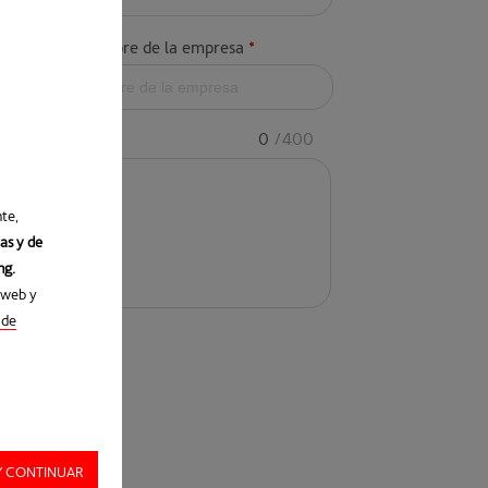
Nombre de la empresa
*
0
/400
te,
as y de
ng.
 web y
 de
ción de datos
.
Y CONTINUAR