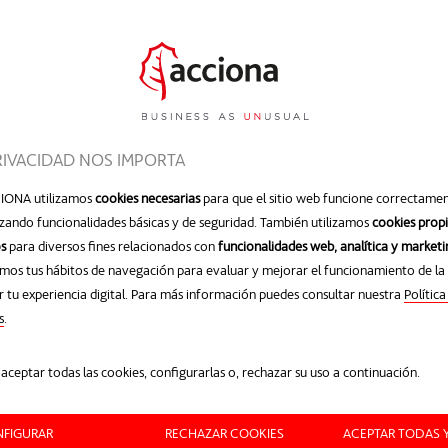
os en
Código Postal
*
Comentarios
*
RIVACIDAD NOS IMPORTA
IONA utilizamos
cookies necesarias
para que el sitio web funcione correctamen
zando funcionalidades básicas y de seguridad. También utilizamos
cookies propi
s
para diversos fines relacionados con
funcionalidades web, analítica y marketi
mos tus hábitos de navegación para evaluar y mejorar el funcionamiento de la
 tu experiencia digital. Para más información puedes consultar nuestra
Política
Acepto la
política de protec
s
se abre en una pestaña nueva
.
aceptar todas las cookies, configurarlas o, rechazar su uso a continuación.
FIGURAR
RECHAZAR COOKIES
ACEPTAR TODAS 