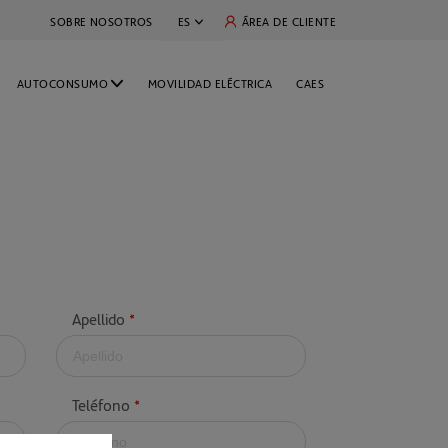
SE ABRE EN UNA PESTAÑA NUEVA
ÁREA DE CLIENTE
SOBRE NOSOTROS
ES
EN
AUTOCONSUMO
MOVILIDAD ELÉCTRICA
CAES
PT
PARA NEGOCIOS
FR
PARA GRANDES CLIENTES
Apellido
*
Teléfono
*