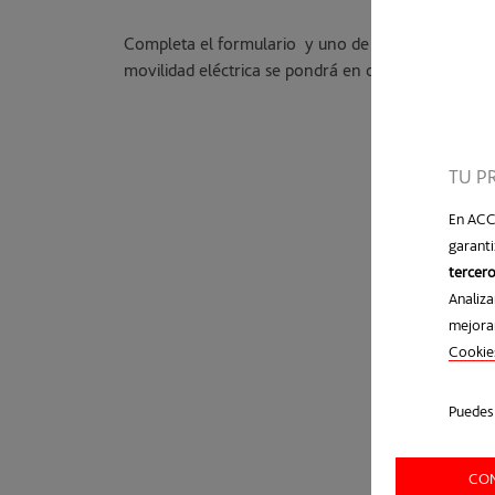
Completa el formulario y uno de nuestros expert
movilidad eléctrica se pondrá en contacto contigo.
TU P
En ACC
garanti
tercero
Analiza
mejorar
Cookie
Puedes 
CON