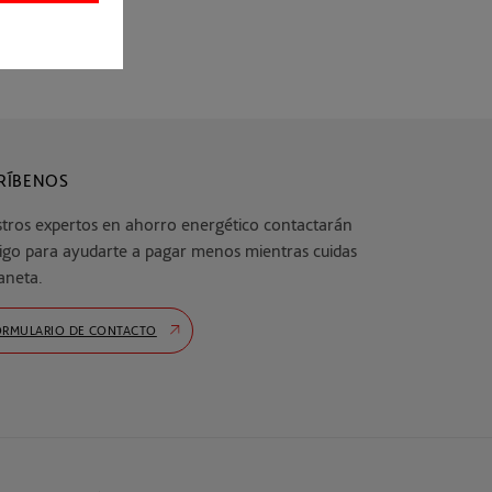
RÍBENOS
tros expertos en ahorro energético contactarán
igo para ayudarte a pagar menos mientras cuidas
laneta.
ORMULARIO DE CONTACTO