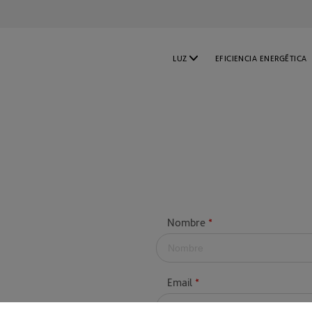
company
LUZ
EFICIENCIA ENERGÉTICA
PARA NEGOCIOS
PARA GRANDES CLIENTES
PPA CORPORATIVO
Nombre
*
Email
*